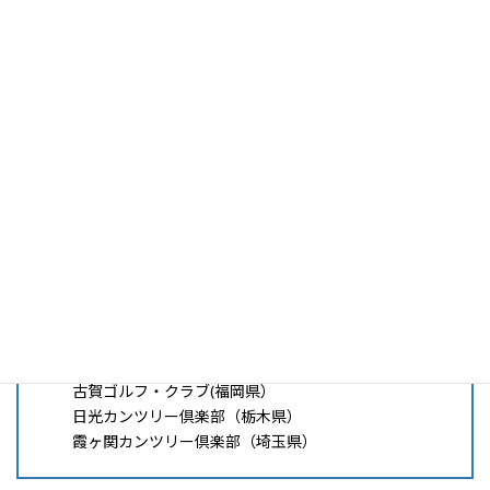
提携コース
狭山ゴルフ・クラブ(埼玉県）
飯能ゴルフクラブ（埼玉県）
三好カントリー倶楽部(愛知県）
鳴尾ゴルフ倶楽部（兵庫県）
我孫子カントリー倶楽部(千葉県）
フェニックスカントリークラブ（宮崎県）
箱根カントリー倶楽部(神奈川県）
六甲国際ゴルフ倶楽部(兵庫県）
広島カンツリー倶楽部(広島県）
古賀ゴルフ・クラブ(福岡県）
日光カンツリー倶楽部（栃木県）
霞ヶ関カンツリー倶楽部（埼玉県）