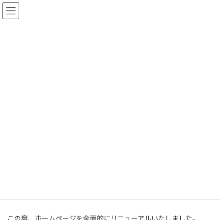
コ
ナ
ン
ビ
テ
ゲ
ン
ー
ツ
シ
へ
ョ
新着情報
ス
ン
キ
に
ッ
移
プ
動
HOME
新着情報
お知らせ
ホームページリニューアルのお知らせ
ホームページリニューアルのお知
らせ
2024年12月10日
日頃より株式会社ベストコーポレーション及びベストゴルフのホ
ームページをご覧いただき、誠にありがとうございます。
この度、ホームページを全面的にリニューアルいたしました。