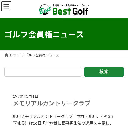
コ
ナ
ン
ビ
テ
ゲ
ン
ー
ツ
シ
へ
ョ
ゴルフ会員権ニュース
ス
ン
キ
に
ッ
移
プ
動
HOME
ゴルフ会員権ニュース
検索
1970年1月1日
メモリアルカントリークラブ
旭川メモリアルカントリークラブ（本社・旭川、小桧山
亨社長）は16日旭川地裁に民事再生法の適用を申請し、