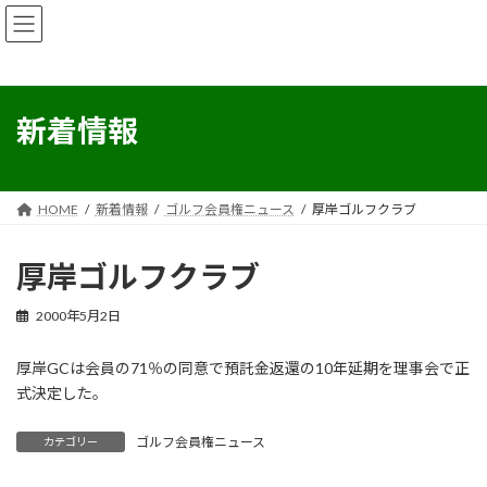
コ
ナ
ン
ビ
テ
ゲ
ン
ー
ツ
シ
へ
ョ
新着情報
ス
ン
キ
に
ッ
移
プ
動
HOME
新着情報
ゴルフ会員権ニュース
厚岸ゴルフクラブ
厚岸ゴルフクラブ
2000年5月2日
厚岸GCは会員の71％の同意で預託金返還の10年延期を理事会で正
式決定した。
ゴルフ会員権ニュース
カテゴリー