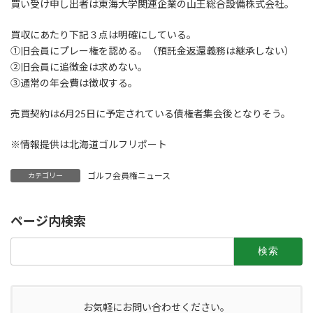
買い受け申し出者は東海大学関連企業の山王総合設備株式会社。
買収にあたり下記３点は明確にしている。
①旧会員にプレー権を認める。（預託金返還義務は継承しない）
②旧会員に追徴金は求めない。
③通常の年会費は徴収する。
売買契約は6月25日に予定されている債権者集会後となりそう。
※情報提供は北海道ゴルフリポート
ゴルフ会員権ニュース
カテゴリー
ページ内検索
検
索:
お気軽にお問い合わせください。