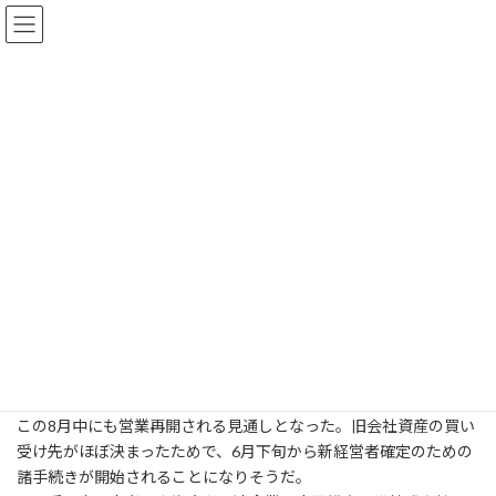
コ
ナ
ン
ビ
テ
ゲ
ン
ー
ツ
シ
へ
ョ
新着情報
ス
ン
キ
に
ッ
移
プ
動
HOME
新着情報
ゴルフ会員権ニュース
石狩平原カントリークラブ
石狩平原カントリークラブ
2002年6月24日
今年1月29日に経営会社が自己破産しクローズされたままとなって
いた石狩平原ＣＣは、
この8月中にも営業再開される見通しとなった。旧会社資産の買い
受け先がほぼ決まったためで、6月下旬から新経営者確定のための
諸手続きが開始されることになりそうだ。