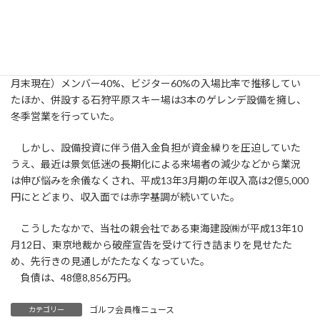
狩平原カントリークラブ」の運営を行うほか、スキー場「石狩平
原スキー場」の運営も行い平成9年3月期には年収入高3億8,0000円
を計上していた。
石狩平原カントリークラブは27ホールで会員数約1,680名（13年9
月末現在）メンバー40%、ビジター60%の入場比率で推移してい
たほか、併設する石狩平原スキー場は3本のゲレンデ設備を擁し、
冬季営業を行っていた。
しかし、設備投資に伴う借入金負担が資金繰りを圧迫していた
うえ、最近は景気低迷の長期化による来場者の減少などから業況
は伸び悩みを余儀なくされ、平成13年3月期の年収入高は2億5,000
円にとどまり、収入面では赤字基調が続いていた。
こうしたなかで、当社の親会社である東海建設㈱が平成13年10
月12日、東京地裁から破産宣告を受けて行き詰まりを見せたた
め、先行きの見通しがたたなくなっていた。
負債は、48億8,856万円。
ゴルフ会員権ニュース
カテゴリー