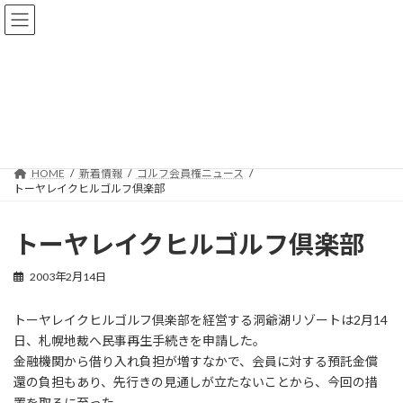
コ
ナ
ン
ビ
テ
ゲ
ン
ー
ツ
シ
へ
ョ
新着情報
ス
ン
キ
に
ッ
移
プ
動
HOME
新着情報
ゴルフ会員権ニュース
トーヤレイクヒルゴルフ倶楽部
トーヤレイクヒルゴルフ倶楽部
2003年2月14日
トーヤレイクヒルゴルフ倶楽部を経営する洞爺湖リゾートは2月14
日、札幌地裁へ民事再生手続きを申請した。
金融機関から借り入れ負担が増すなかで、会員に対する預託金償
還の負担もあり、先行きの見通しが立たないことから、今回の措
置を取るに至った。