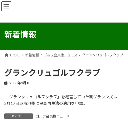
コ
ナ
ン
ビ
テ
ゲ
ン
ー
ツ
シ
へ
ョ
新着情報
ス
ン
キ
に
ッ
移
プ
動
HOME
新着情報
ゴルフ会員権ニュース
グランクリュゴルフクラブ
グランクリュゴルフクラブ
2008年3月18日
「 グランクリュゴルフクラブ」を経営していた㈱グラウンズは
3月17日東京地裁に民事再生法の適用を申請。
ゴルフ会員権ニュース
カテゴリー