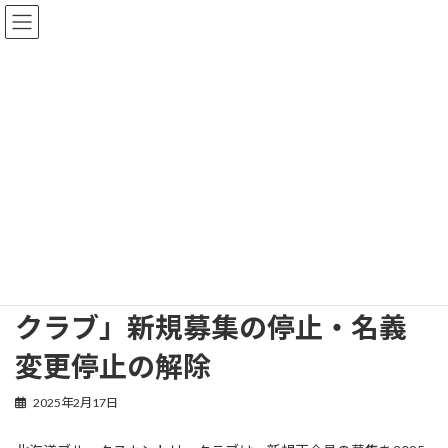
コ
ナ
ン
ビ
テ
ゲ
ン
ー
ツ
シ
へ
ョ
新着情報
ス
ン
キ
に
ッ
移
プ
動
HOME
新着情報
ゴルフ会員権ニュース
「北海道ブルックスカントリークラブ」新規募集の停止・名義変更停止の解
除
「北海道ブルックスカントリー
クラブ」新規募集の停止・名義
変更停止の解除
2025年2月17日