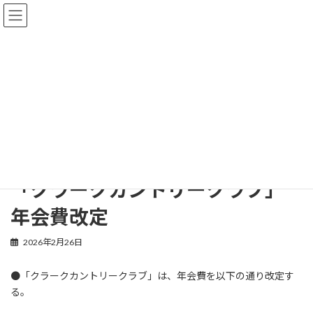
コ
ナ
ン
ビ
テ
ゲ
ン
ー
ツ
シ
へ
ョ
新着情報
ス
ン
キ
に
ッ
移
プ
動
HOME
新着情報
ゴルフ会員権ニュース
「クラークカントリークラブ」年会費改定
「クラークカントリークラブ」
年会費改定
2026年2月26日
●「クラークカントリークラブ」は、年会費を以下の通り改定す
る。